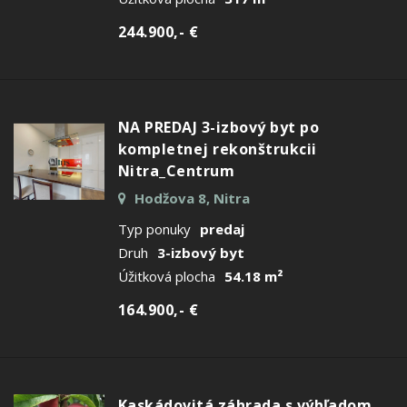
244.900,- €
NA PREDAJ 3-izbový byt po
kompletnej rekonštrukcii
Nitra_Centrum
Hodžova 8, Nitra
Typ ponuky
predaj
Druh
3-izbový byt
Úžitková plocha
54.18 m²
164.900,- €
Kaskádovitá záhrada s výhľadom