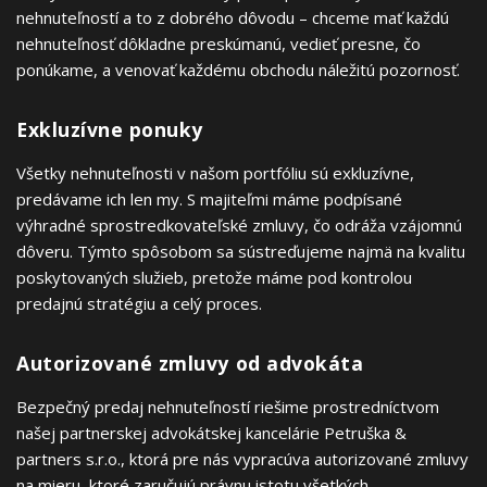
nehnuteľností a to z dobrého dôvodu – chceme mať každú
nehnuteľnosť dôkladne preskúmanú, vedieť presne, čo
ponúkame, a venovať každému obchodu náležitú pozornosť.
Exkluzívne ponuky
Všetky nehnuteľnosti v našom portfóliu sú exkluzívne,
predávame ich len my. S majiteľmi máme podpísané
výhradné sprostredkovateľské zmluvy, čo odráža vzájomnú
dôveru. Týmto spôsobom sa sústreďujeme najmä na kvalitu
poskytovaných služieb, pretože máme pod kontrolou
predajnú stratégiu a celý proces.
Autorizované zmluvy od advokáta
Bezpečný predaj nehnuteľností riešime prostredníctvom
našej partnerskej advokátskej kancelárie Petruška &
partners s.r.o., ktorá pre nás vypracúva autorizované zmluvy
na mieru, ktoré zaručujú právnu istotu všetkých