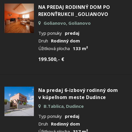
NA PREDAJ RODINNÝ DOM PO
REKONŤRUKCII _GOLIANOVO
Golianovo, Golianovo
Typ ponuky
predaj
Druh
Rodinný dom
Úžitková plocha
133 m²
199.500,- €
Na predaj 6-izbový rodinný dom
v kúpeľnom meste Dudince
B.Tablica, Dudince
Typ ponuky
predaj
Druh
Rodinný dom
Úžitková plocha
317 m²