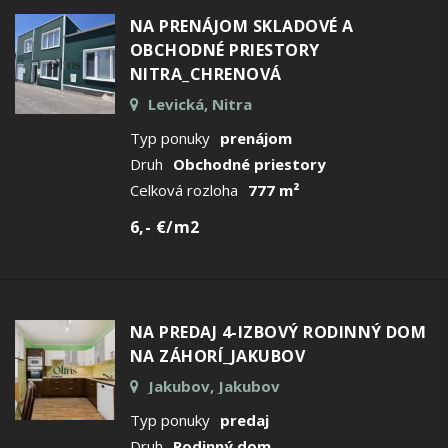
NA PRENÁJOM SKLADOVÉ A
OBCHODNÉ PRIESTORY
NITRA_CHRENOVÁ
Levická, Nitra
Typ ponuky
prenájom
Druh
Obchodné priestory
Celková rozloha
777 m²
6,- €/m2
NA PREDAJ 4-IZBOVÝ RODINNÝ DOM
NA ZÁHORÍ_JAKUBOV
Jakubov, Jakubov
Typ ponuky
predaj
Druh
Rodinný dom