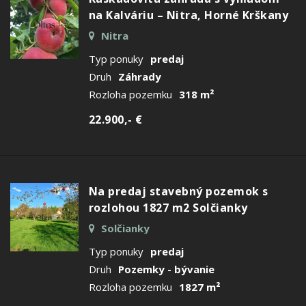
na Kalváriu – Nitra, Horné Krškany
Nitra
Typ ponuky
predaj
Druh
Záhrady
Rozloha pozemku
318 m²
22.900,- €
Na predaj stavebný pozemok s
rozlohou 1827 m2 Solčianky
Solčianky
Typ ponuky
predaj
Druh
Pozemky - bývanie
Rozloha pozemku
1827 m²