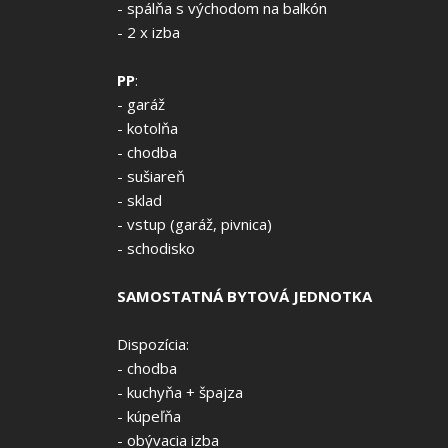
- spálňa s východom na balkón
- 2 x izba
PP
:
- garáž
- kotolňa
- chodba
- sušiareň
- sklad
- vstup (garáž, pivnica)
- schodisko
SAMOSTATNÁ BYTOVÁ JEDNOTKA
Dispozícia:
- chodba
- kuchyňa + špajza
- kúpeľňa
- obývacia izba