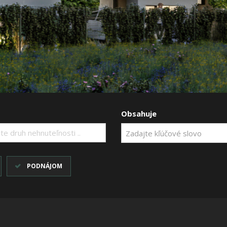
Obsahuje
te druh nehnuteľnosti ..
PODNÁJOM