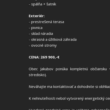
- spálňa + šatník
Exteriér:
- prestrešená terasa
- pivnica
- sklad náradia
- okrasná a úžitková záhrada
- ovocné stromy
CENA: 269 900,-€
Obec Jakubov ponúka kompletnú občiansku vy
stredisko).
Neváhajte ma kontaktovať a dohodnite si obhli
K nehnuteľnosti nebol vytvorený energetický cert