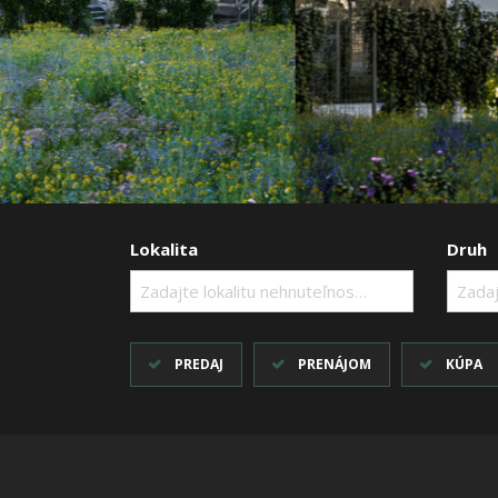
Lokalita
Druh
Zadajte lokalitu nehnuteľnosti ..
Zadaj
PREDAJ
PRENÁJOM
KÚPA