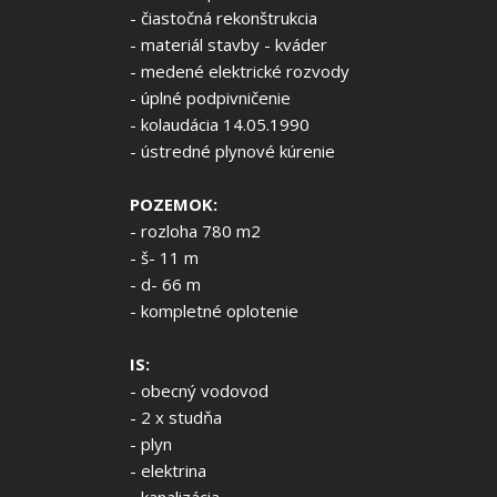
- čiastočná rekonštrukcia
- materiál stavby - kváder
- medené elektrické rozvody
- úplné podpivničenie
- kolaudácia 14.05.1990
- ústredné plynové kúrenie
POZEMOK:
- rozloha 780 m2
- š- 11 m
- d- 66 m
- kompletné oplotenie
IS:
- obecný vodovod
- 2 x studňa
- plyn
- elektrina