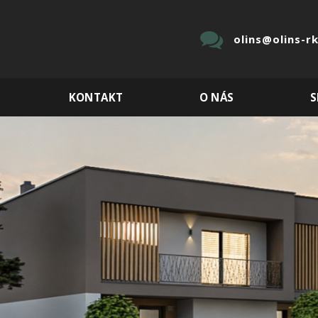
olins@olins-rk
KONTAKT
O NÁS
S