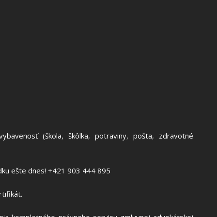
bavenosť (škola, škôlka, potraviny, pošta, zdravotné
adku ešte dnes! +421 903 444 895
ifikát.