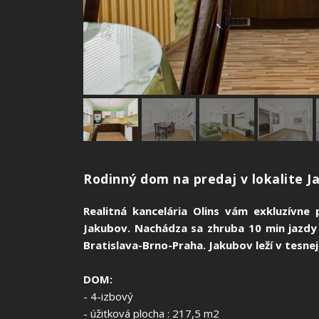
Rodinný dom na predaj v lokalite 
Realitná kancelária Olins vám exkluzívn
Jakubov. Nachádza sa zhruba 10 min jazdy
Bratislava-Brno-Praha. Jakubov leží v tesne
DOM:
- 4-izbový
- úžitková plocha : 217,5 m2