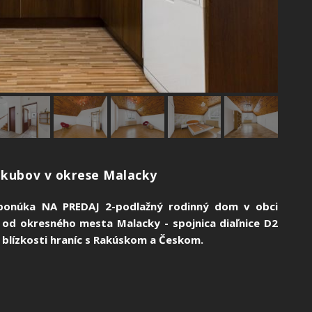
Jakubov v okrese Malacky
e ponúka NA PREDAJ 2-podlažný rodinný dom v obci
 od okresného mesta Malacky - spojnica diaľnice D2
j blízkosti hraníc s Rakúskom a Českom.