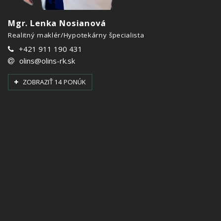
Mgr. Lenka Nosianová
Realitný maklér/Hypotekárny špecialista
+421 911 190 431
olins@olins-rk.sk
ZOBRAZIŤ 14 PONÚK