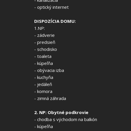
- kanalizácia
- optický internet
DISPOZÍCIA DOMU:
1.NP:
- zádverie
- predsieň
- schodisko
- toaleta
- kúpeľňa
- obývacia izba
- kuchyňa
- jedáleň
- komora
- zimná záhrada
2. NP: Obytné podkrovie
- chodba s východom na balkón
- kúpeľňa