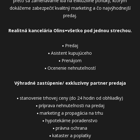
preto sa zameriavame iba na exkluzívne ponuky, ktorým
dokážeme zabezpečiť kvalitný marketing a čo najvýhodnejší
predaj.
Realitná kancelária Olins=všetko pod jednou strechou.
▪ Predaj
▪ Asistent kupujúceho
▪ Prenájom
▪ Ocenenie nehnuteľností
Výhradné zastúpenie/ exkluzívny partner predaja
▪ stanovenie trhovej ceny (do 24 hodin od obhliadky)
▪ príprava nehnuteľnosti na predaj
▪ marketing a propagácia na trhu
▪ hypotekárne poradenstvo
▪ právna ochrana
▪ kataster a poplatky