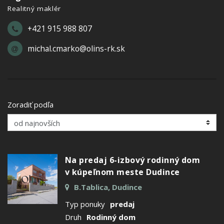
Realitný maklér
+421 915 988 807
michal.cmarko@olins-rk.sk
Zoradiť podľa
Na predaj 6-izbový rodinný dom
v kúpeľnom meste Dudince
B.Tablica, Dudince
Typ ponuky
predaj
Druh
Rodinný dom